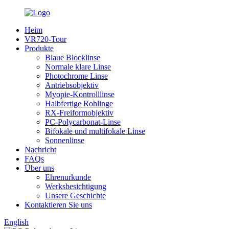
Heim
VR720-Tour
Produkte
Blaue Blocklinse
Normale klare Linse
Photochrome Linse
Antriebsobjektiv
Myopie-Kontrolllinse
Halbfertige Rohlinge
RX-Freiformobjektiv
PC-Polycarbonat-Linse
Bifokale und multifokale Linse
Sonnenlinse
Nachricht
FAQs
Über uns
Ehrenurkunde
Werksbesichtigung
Unsere Geschichte
Kontaktieren Sie uns
English