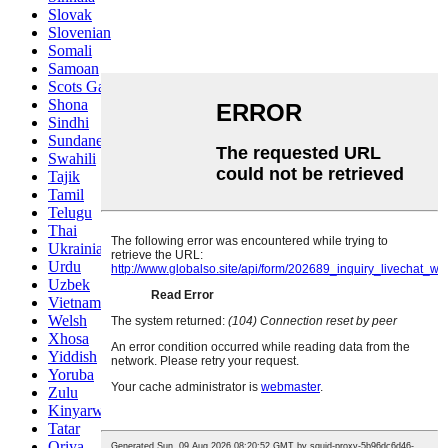
Slovak
Slovenian
Somali
Samoan
Scots Gaelic
Shona
Sindhi
Sundanese
Swahili
Tajik
Tamil
Telugu
Thai
Ukrainian
Urdu
Uzbek
Vietnamese
Welsh
Xhosa
Yiddish
Yoruba
Zulu
Kinyarwanda
Tatar
Oriya