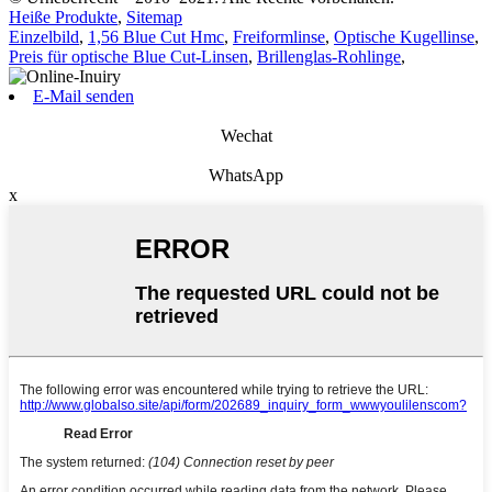
Heiße Produkte
,
Sitemap
Einzelbild
,
1,56 Blue Cut Hmc
,
Freiformlinse
,
Optische Kugellinse
,
Preis für optische Blue Cut-Linsen
,
Brillenglas-Rohlinge
,
E-Mail senden
Wechat
WhatsApp
x