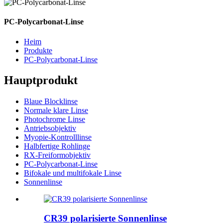
PC-Polycarbonat-Linse
Heim
Produkte
PC-Polycarbonat-Linse
Hauptprodukt
Blaue Blocklinse
Normale klare Linse
Photochrome Linse
Antriebsobjektiv
Myopie-Kontrolllinse
Halbfertige Rohlinge
RX-Freiformobjektiv
PC-Polycarbonat-Linse
Bifokale und multifokale Linse
Sonnenlinse
CR39 polarisierte Sonnenlinse